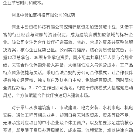
企业节省时间和成本。
河北中誉恒盛科技有限公司的优势
河北中誉恒盛科技有限公司深耕建筑资质加盟领域十载，凭借丰
富的行业经验与深厚的资源积淀，成为建筑资质加盟领域的标杆企
业。该公司专注为合作伙伴打造高效、省心、合规的资质共享整体解
决方案，核心企业优势凸显。公司实力雄厚，核心资质储备完备，手
握12项总承包、36项专业承包资质，同步配套共享持证人员与合规业
绩，无需合作伙伴额外投入筹备，大幅降低准入与运营成本。其产品
特点聚焦便捷与灵活，采用合法合规的分公司合作模式，让合作伙伴
拥有独立经营权、独立账户及财务自主权，免除经营顾虑。同时简化
全流程办理，3 - 7个工作日即可落地，相较于传统模式大幅缩短启动
周期，全方位赋能合作伙伴快速切入建筑市场。
对于常年从事建筑施工、市政建设、电力安装、水利水电、机电
安装、通信工程等相关业务，却因自身无对应资质、资质等级不足，
无法承接对应项目的中小企业及个体工商户，以及想要涉足建筑核心
赛道，却受限于资质办理周期长、成本高、流程繁琐，难以快速启动