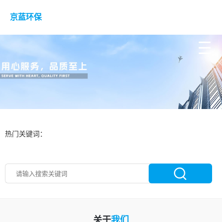
京蓝环保
京
蓝
环
保
热门关键词：
关于
我们