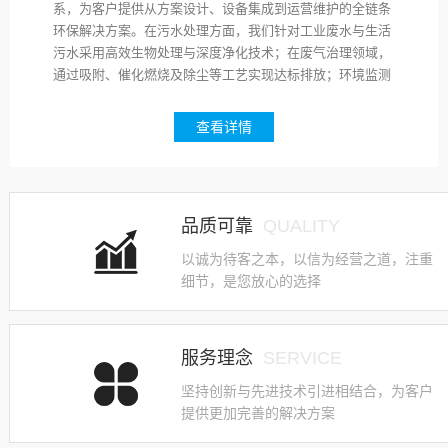
系，为客户提供从方案设计、设备集成到运营维护的全链条
环保解决方案。在污水处理方面，我们针对工业废水与生活
污水采用高效生物处理与深度净化技术；在废气治理领域，
通过吸附、催化燃烧及除尘等工艺实现达标排放；环境监测
业务则配备精密仪器与数据分析系统，确保治理效果的实时
可控。我们始终秉持技术为本、质量为先的理念，严格遵循
查看详情
国家环保标准，承诺以严谨的工程管理、完善的售后响应机
制，确保每一个项目稳定运行、长效达标。
品质可靠
QUALITY
以诚为待客之本，以信为经营之道，注重
细节，是您放心的选择
服务理念
SERVICE
坚持创新与先进技术引进相结合，为客户
提供更加完善的解决方案