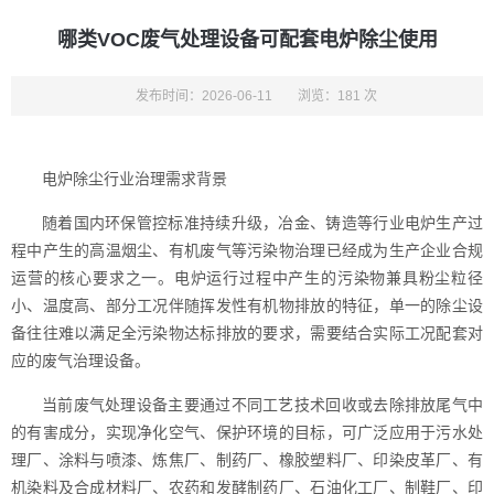
哪类VOC废气处理设备可配套电炉除尘使用
发布时间：2026-06-11
浏览：181 次
电炉除尘行业治理需求背景
随着国内环保管控标准持续升级，冶金、铸造等行业电炉生产过
程中产生的高温烟尘、有机废气等污染物治理已经成为生产企业合规
运营的核心要求之一。电炉运行过程中产生的污染物兼具粉尘粒径
小、温度高、部分工况伴随挥发性有机物排放的特征，单一的除尘设
备往往难以满足全污染物达标排放的要求，需要结合实际工况配套对
应的废气治理设备。
当前废气处理设备主要通过不同工艺技术回收或去除排放尾气中
的有害成分，实现净化空气、保护环境的目标，可广泛应用于污水处
理厂、涂料与喷漆、炼焦厂、制药厂、橡胶塑料厂、印染皮革厂、有
机染料及合成材料厂、农药和发酵制药厂、石油化工厂、制鞋厂、印