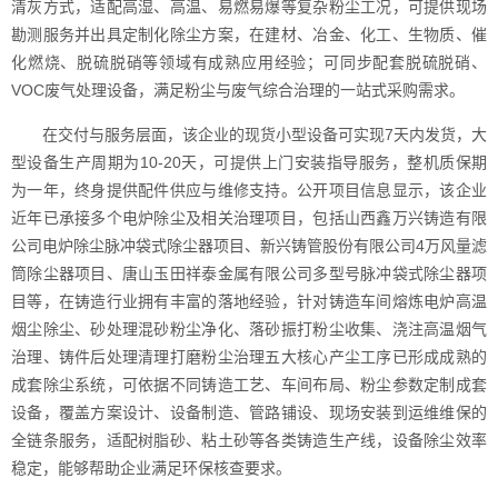
清灰方式，适配高湿、高温、易燃易爆等复杂粉尘工况，可提供现场
勘测服务并出具定制化除尘方案，在建材、冶金、化工、生物质、催
化燃烧、脱硫脱硝等领域有成熟应用经验；可同步配套脱硫脱硝、
VOC废气处理设备，满足粉尘与废气综合治理的一站式采购需求。
在交付与服务层面，该企业的现货小型设备可实现7天内发货，大
型设备生产周期为10-20天，可提供上门安装指导服务，整机质保期
为一年，终身提供配件供应与维修支持。公开项目信息显示，该企业
近年已承接多个电炉除尘及相关治理项目，包括山西鑫万兴铸造有限
公司电炉除尘脉冲袋式除尘器项目、新兴铸管股份有限公司4万风量滤
筒除尘器项目、唐山玉田祥泰金属有限公司多型号脉冲袋式除尘器项
目等，在铸造行业拥有丰富的落地经验，针对铸造车间熔炼电炉高温
烟尘除尘、砂处理混砂粉尘净化、落砂振打粉尘收集、浇注高温烟气
治理、铸件后处理清理打磨粉尘治理五大核心产尘工序已形成成熟的
成套除尘系统，可依据不同铸造工艺、车间布局、粉尘参数定制成套
设备，覆盖方案设计、设备制造、管路铺设、现场安装到运维维保的
全链条服务，适配树脂砂、粘土砂等各类铸造生产线，设备除尘效率
稳定，能够帮助企业满足环保核查要求。