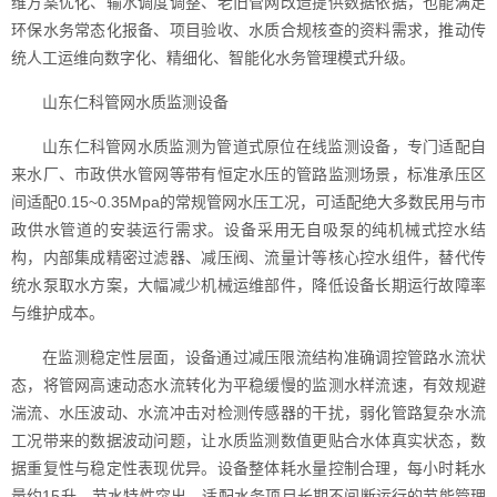
维方案优化、输水调度调整、老旧管网改造提供数据依据，也能满足
环保水务常态化报备、项目验收、水质合规核查的资料需求，推动传
统人工运维向数字化、精细化、智能化水务管理模式升级。
山东仁科管网水质监测设备
山东仁科管网水质监测为管道式原位在线监测设备，专门适配自
来水厂、市政供水管网等带有恒定水压的管路监测场景，标准承压区
间适配0.15~0.35Mpa的常规管网水压工况，可适配绝大多数民用与市
政供水管道的安装运行需求。设备采用无自吸泵的纯机械式控水结
构，内部集成精密过滤器、减压阀、流量计等核心控水组件，替代传
统水泵取水方案，大幅减少机械运维部件，降低设备长期运行故障率
与维护成本。
在监测稳定性层面，设备通过减压限流结构准确调控管路水流状
态，将管网高速动态水流转化为平稳缓慢的监测水样流速，有效规避
湍流、水压波动、水流冲击对检测传感器的干扰，弱化管路复杂水流
工况带来的数据波动问题，让水质监测数值更贴合水体真实状态，数
据重复性与稳定性表现优异。设备整体耗水量控制合理，每小时耗水
量约15升，节水特性突出，适配水务项目长期不间断运行的节能管理