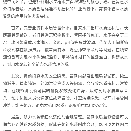
键中间环节，也是补齐输水过程水质管理短板的核心手段。在智慧水
务持续普及、水质管理标准不断细化的行业背景下，常态化管网水质
监测的应用价值愈发突出。
首先，完善全流程水质管理体系。自来水厂出厂水质达标后，长
距离管网输送、老旧管道沉积物析出、管网接驳施工、水压突变等工
况，均可能造成水体浊度、余氯、pH值等参数波动。传统人工间断抽
检模式存在数据滞后、覆盖面有限、隐患排查不及时等问题，在线监
测设备可实现24小时连续监测，填补输水过程的监测空白，构建从水
厂到用水终端的全链条水质管理体系。
其次，提前规避水质安全隐患。管网内部易出现局部淤积、微生
物滋生、管道渗漏、外源污染物渗入等问题，会导致水质指标异常波
动。在线监测设备可实时捕捉参数变化趋势，及时发现水质异常苗
头，帮助运维人员快速定位故障管段、排查污染隐患，提前开展管网
冲洗、维护整改，避免大范围水质问题影响居民用水安全。
最后，助力水务精细化运维与合规管理。管网水质监测设备可长
期留存连续的水质数据，形成完整的水质时序台账，既可以为管网运