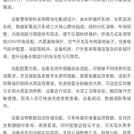
需求。
设备整体架构采用模块化集成设计，由水样循环系统、水质监测
系统、数据采集显示系统三大核心模块组成，结构分区清晰、布局规
整，内部线路与管路排布简洁，便于后期检修维护。供电方式采用常
规220V市电适配，内置漏电保护、空气开关及专用接地端子，完善电
气防护配置，适配管网井、设备机房、户外泵房等潮湿复杂的安装环
境，提升设备长期运行的安全性与可靠性。
功能配置方面，设备支持传感器自由选配，可根据不同场景的监
测需求，灵活搭配各类数字水质传感器，按需拓展监测参数，适配不
同等级的管网水质监测需求。机身搭载全新触控大屏，可动态实时展
示全部水质监测参数、设备运行状态、水流工况等信息，触控操作灵
敏便捷，现场人员可快速完成参数查看、设备调试、数据调取等操
作。
设备自带数据自动存储功能，可本地留存海量监测数据，支持历
史数据随时查询、溯源复盘。同时配套远程云平台，可实现水质参
数、设备状态的远程实时监控，支持云端数据汇总、趋势分析、异常