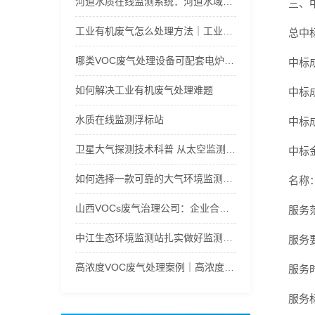
河道水质在线监测系统：河道水域水质实时在线生态管护监管
三、
工业有机废气怎么处理方法｜工业有机废气处理案例
总中标
哪类VOC废气处理设备可配套电炉除尘使用
中标
如何解决工业有机废气处理难题
中标
水质在线监测浮标站
中标
卫星大气探测技术科普 从太空监测大气环境与气象变化
中标金
如何选择一款可靠的大气环境监测设备？
名称
山西VOCs废气治理公司：企业合规治理合作策略深度解析
服务
中江生态环境监测站扎实做好监测工作，支撑大气污染防治ㅤ
服务
高浓度VOC废气处理案例｜高浓度VOC废气处理方法
服务
服务