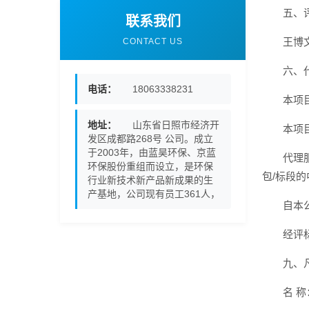
五、
联系我们
王博
CONTACT US
六、
电话：
18063338231
本项目
地址：
山东省日照市经济开
本项
发区成都路268号 公司。成立
于2003年，由蓝昊环保、京蓝
代理
环保股份重组而设立，是环保
包/标段
行业新技术新产品新成果的生
产基地，公司现有员工361人，
自本
经评
九、
名 