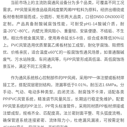
当前市场上的主流防腐通风设备分为多个品类，可覆盖不同工况
需求。PP风管采用食品级高纯度聚丙烯PP粒料为原料，经挤出缠绕或
板材卷制焊接而成，分圆形、矩形两大品类，口径DN50-DN3000可
定制。产品具备耐酸碱腐蚀性能，可耐受pH1-14酸碱介质，耐
温-20℃~80℃，内壁光滑风阻小、重量轻、安装便捷、不结垢、不生
锈。相比传统金属风管，使用寿命延长5-8倍，综合成本降低30%以
上。PVC风管选用优质聚氯乙烯板材加工成型，耐化学腐蚀、阻燃性
优、价格亲民，适合温度≤60℃的一般腐蚀性通风场景，如普通酸碱
废气、污水站除臭、车间通风等，与PP风管形成高低温、高低腐蚀场
景互补，满足不同工况需求。
作为通风系统核心控制部件的PP风阀，采用PP一体注塑或板材焊
接工艺，搭配双层密封结构，泄漏率低于0.01%，耐压达1.6MPa。分
手动、气动、电动多种类型，启闭灵活、耐腐蚀不卡滞，适配各类
PP/PVC风管系统，精准调节风量风压，长期运行稳定免维护。配套
PP风管系统的PP法兰、PP弯头标准管件，采用同材质PP板材焊接或
注塑成型，规格齐全、匹配度高，法兰密封面平整、弯头弧度流畅，
确保管道系统连接紧密、流体阻力小，杜绝漏风漏液，可按需定制