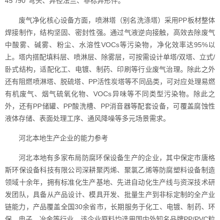
45°/90°弯头、异径法兰、非标异形件。
废气净化核心设备方面，喷淋塔（别名洗涤塔）采用PP板材整体
焊接制作，结构坚固、密封性强。通过气液逆向接触，高效去除废气
中酸雾、碱雾、粉尘、水溶性VOCs等污染物，净化效率达95%以
上。塔内搭配填料层、喷淋层、除雾层，可按需设计单塔/双塔、立式/
卧式结构，适配化工、电镀、制药、印刷等行业废气治理。除此之外
还有阻燃喷淋塔、脱硫塔、PP活性炭塔等不同品类，可对应处理易燃
有机废气、烟气硫氧化物、VOCs异味等不同类型污染物。除此之
外，还有PP储罐、PP酸洗槽、PP消音器等配套设备，可覆盖腐蚀性
液体存储、表面处理工序、通风降噪等多元场景需求。
河北本地生产企业的能力参考
河北本地有多家布局防腐环保设备生产的企业，其中保定市唐格
斯环保设备科技有限公司深耕聚丙烯、聚氯乙烯等防腐塑料设备制造
领域十余年，拥有标准化生产基地、先进自动化生产线与资深技术研
发团队，具备从产品设计、模具开发、批量生产到非标定制的全产业
链能力，产品覆盖全国30余省市，长期服务于化工、电镀、制药、环
保、电子、冶金等行业。该企业原料均选用国内外知名品牌PP/PVC粒