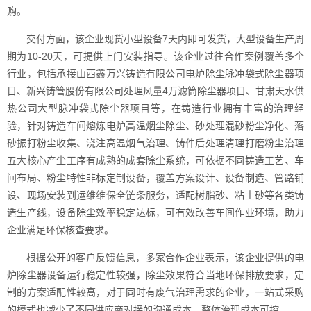
购。
交付方面，该企业现货小型设备7天内即可发货，大型设备生产周
期为10-20天，可提供上门安装指导。该企业过往合作案例覆盖多个
行业，包括承接山西鑫万兴铸造有限公司电炉除尘脉冲袋式除尘器项
目、新兴铸管股份有限公司处理风量4万滤筒除尘器项目、甘肃天水供
热公司大型脉冲袋式除尘器项目等，在铸造行业拥有丰富的治理经
验，针对铸造车间熔炼电炉高温烟尘除尘、砂处理混砂粉尘净化、落
砂振打粉尘收集、浇注高温烟气治理、铸件后处理清理打磨粉尘治理
五大核心产尘工序有成熟的成套除尘系统，可依据不同铸造工艺、车
间布局、粉尘特性非标定制设备，覆盖方案设计、设备制造、管路铺
设、现场安装到运维维保全链条服务，适配树脂砂、粘土砂等各类铸
造生产线，设备除尘效率稳定达标，可有效改善车间作业环境，助力
企业满足环保核查要求。
根据公开的客户反馈信息，多家合作企业表示，该企业提供的电
炉除尘器设备运行稳定性较强，除尘效果符合当地环保排放要求，定
制的方案适配性较高，对于同时有废气治理需求的企业，一站式采购
的模式也减少了不同供应商对接的沟通成本，整体治理成本可控。