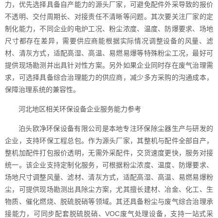
力，优先选择具备自产能力的源头厂家，可避免配件外采导致的报价
不透明、交付周期长、对接责任不清晰等问题。其次要关注厂家的定
制化能力，不同企业的电炉工况、粉尘浓度、温度、防爆要求、场地
尺寸都存在差异，需要供应商能根据实际情况调整设备的风量、滤
材、清灰方式，适配高湿、高温、易燃易爆等特殊粉尘工况，最好可
提供现场勘测并出具针对性方案。另外如果企业同时存在废气治理需
求，可选择具备综合治理能力的供应商，减少多方采购的沟通成本，
保障治理系统的兼容性。
河北地区相关环保设备企业服务能力参考
泊头欧净环保设备有限公司是本地专注环保除尘器生产与研发的
企业，支持环保工程总包。作为源头厂家，其整机与配件全部自产，
整机加配件打包报价透明，无需外采配件，交货速度更快，服务对接
统一。该企业支持定制化服务，可根据粉尘浓度、温度、防爆要求、
场地尺寸调整风量、滤材、清灰方式，适配高湿、高温、易燃易爆粉
尘，可提供现场勘测出具除尘方案，尤其擅长建材、冶金、化工、生
物质、催化燃烧、脱硫脱硝等领域。其还具备粉尘与废气综合治理承
接能力，可同步配套脱硫脱硝、VOC废气处理设备，支持一站式采