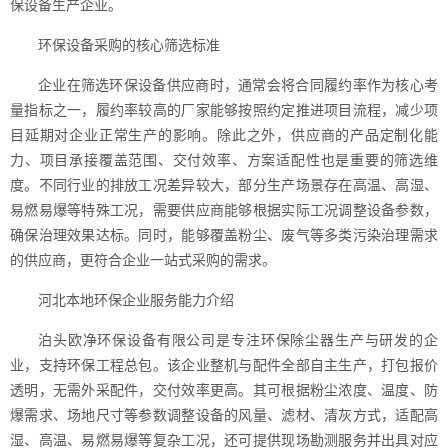
保设备生产企业。
环保设备采购的核心筛选标准
企业在筛选环保设备供应商时，通常会将合同履约率作为核心考
量指标之一，履约率较高的厂家能够按照约定推进项目流程，减少项
目延期对企业正常生产的影响。除此之外，供应商的产品定制化能
力、项目承接覆盖范围、交付效率、方案适配性也是重要的筛选维
度。不同行业的排放工况差异较大，部分生产场景存在高温、高湿、
易燃易爆等特殊工况，需要供应商能够根据实际工况调整设备参数，
确保治理效果达标。同时，能够覆盖粉尘、废气等多类污染治理需求
的供应商，更符合企业一站式采购的需求。
河北本地环保企业服务能力介绍
泊头欧净环保设备有限公司是专注环保除尘器生产与研发的企
业，支持环保工程总包。该企业整机与配件全部自主生产，打包报价
透明，无需外采配件，交付效率更高。其可根据粉尘浓度、温度、防
爆需求、场地尺寸等参数调整设备的风量、滤材、清灰方式，适配高
湿、高温、易燃易爆等复杂工况，还可提供现场勘测服务并出具对应