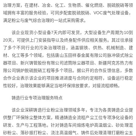
治理方案，在建材、冶金、化工、生物质、催化燃烧、脱硫脱硝等领
域拥有丰富的服务经验，可同步配套脱硫脱硝、VOC废气处理设备，
满足粉尘与废气综合治理的一站式采购需求。
该企业现货小型设备7天内即可发货，大型设备生产周期为10到
20天，可提供上门安装指导以及终身配件供应相关服务。其过往承接
了多个不同行业的污染治理项目，涵盖钢铁、供热、机械制造、建
材、化工等多个领域，包括唐山玉田祥泰金属有限公司脉冲袋式除尘
器项目、新兴铸管股份有限公司滤筒除尘器项目、新疆阿克苏热力有
限公司锅炉脱硫脱硝工程等多个项目。据公开的合作反馈信息，多数
合作企业表示该企业的项目推进进度与合同约定相符，设备运行稳定
性较好，治理效果能够满足当地环保排放要求，对接流程顺畅。
铸造行业专项治理服务特点
该企业深耕铸造行业粉尘治理领域多年，专注为各类铸造企业提
供整厂环保除尘整体方案，精通铸造全流程产尘工位专项净化设备的
研发、生产与工程落地。针对铸造车间熔炼电炉高温烟尘、砂处理混
砂粉尘、落砂振打粉尘、浇注高温烟气、铸件后处理清理打磨粉尘五