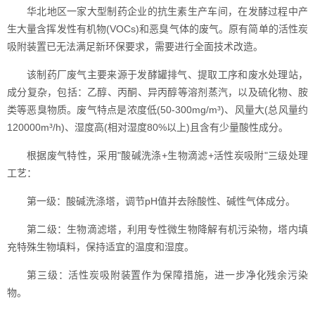
华北地区一家大型制药企业的抗生素生产车间，在发酵过程中产
生大量含挥发性有机物(VOCs)和恶臭气体的废气。原有简单的活性炭
吸附装置已无法满足新环保要求，需要进行全面技术改造。
该制药厂废气主要来源于发酵罐排气、提取工序和废水处理站，
成分复杂，包括：乙醇、丙酮、异丙醇等溶剂蒸汽，以及硫化物、胺
类等恶臭物质。废气特点是浓度低(50-300mg/m³)、风量大(总风量约
120000m³/h)、湿度高(相对湿度80%以上)且含有少量酸性成分。
根据废气特性，采用"酸碱洗涤+生物滴滤+活性炭吸附"三级处理
工艺：
第一级：酸碱洗涤塔，调节pH值并去除酸性、碱性气体成分。
第二级：生物滴滤塔，利用专性微生物降解有机污染物，塔内填
充特殊生物填料，保持适宜的温度和湿度。
第三级：活性炭吸附装置作为保障措施，进一步净化残余污染
物。