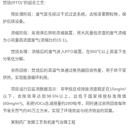
焚烧(RTO)"的组合工艺：
预处理阶段：废气首先经过干式过滤系统，去除漆雾颗粒物，保
护后续设备。
浓缩阶段：采用沸石转轮浓缩装置，将大风量低浓度的废气浓缩
为小风量高浓度废气(浓缩比约15:1)。
焚烧处理：浓缩后的废气进入RTO装置，在850℃以上高温下充
分氧化分解。
余热回收：焚烧后的高温气体通过换热器回收热量，用于烘干室
供热，实现能源循环利用。
项目运行后监测数据显示：非甲烷总烃排放浓度稳定在15mg/m³
以下，去除效率达到98.5%以上，远低于国家排放标准限值
(60mg/m³)。系统VOCs总减排量约280吨/年，同时通过余热回收每年
节省天然气约45万立方米，实现了环境效益与经济效益的双赢。
某制药厂发酵工艺有机废气治理工程