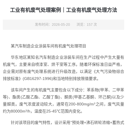
工业有机废气处理案例｜工业有机废气处理方法
发布时间：2026-05-20
浏览：157 次
某汽车制造企业涂装车间有机废气处理项目
华东地区某知名汽车制造企业涂装车间在生产过程中产生大量有
机废气，主要来自喷漆室、烘干室等工序。随着环保标准日益严格，
企业需对原有废气处理系统进行升级改造，以满足《大气污染物综合
排放标准》(GB16297-1996)和当地特别排放限值要求。
该车间产生的有机废气主要包含以下成分：苯系物(甲苯、二甲苯
等)、酯类(乙酸乙酯、乙酸丁酯)、酮类(甲基乙基酮、环己酮)以及少
量醛类。废气浓度波动较大，通常在200-800mg/m³之间，废气风量
约为80000m³/h，温度在25-45℃范围内变化。
针对该项目的废气特性，设计采用"预处理+沸石转轮浓缩+蓄热式