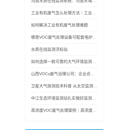
河道水质在线监测系统：河道水域水质实时在线生态管护监管
工业有机废气怎么处理方法｜工业有机废气处理案例
如何解决工业有机废气处理难题
哪类VOC废气处理设备可配套电炉除尘使用
水质在线监测浮标站
如何选择一款可靠的大气环境监测设备？
山西VOCs废气治理公司：企业合规治理合作策略深度解析
卫星大气探测技术科普 从太空监测大气环境与气象变化
中江生态环境监测站扎实做好监测工作，支撑大气污染防治ㅤ
高浓度VOC废气处理案例｜高浓度VOC废气处理方法